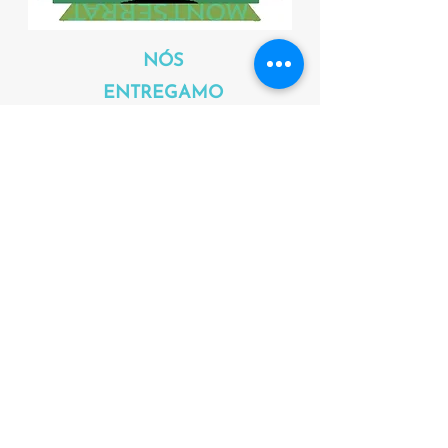
NÓS
ENTREGAMO
S
Oferecemos nossas soluções recomendadas, mas
se for um produto que não temos, tentaremos
obtê-lo o mais rápido possível.
Calendário
Farmácia Zaragoza - Página de
Informação